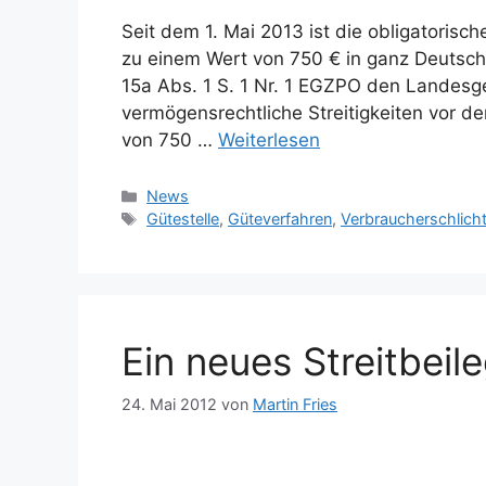
Seit dem 1. Mai 2013 ist die obligatorische
zu einem Wert von 750 € in ganz Deutsch
15a Abs. 1 S. 1 Nr. 1 EGZPO den Landesge
vermögensrechtliche Streitigkeiten vor 
von 750 …
Weiterlesen
Kategorien
News
Schlagwörter
Gütestelle
,
Güteverfahren
,
Verbraucherschlich
Ein neues Streitbei
24. Mai 2012
von
Martin Fries