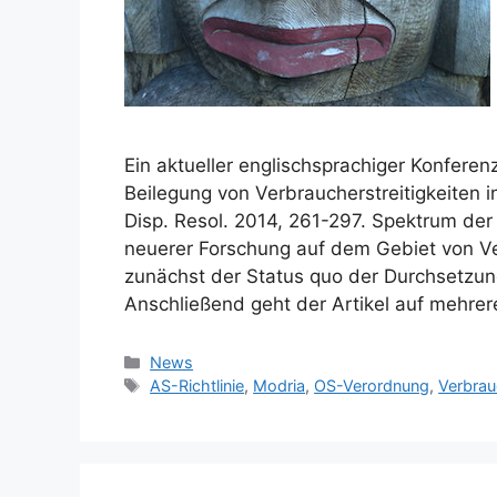
Ein aktueller englischsprachiger Konferenzb
Beilegung von Verbraucherstreitigkeiten i
Disp. Resol. 2014, 261-297. Spektrum de
neuerer Forschung auf dem Gebiet von Ve
zunächst der Status quo der Durchsetzun
Anschließend geht der Artikel auf mehre
Kategorien
News
Schlagwörter
AS-Richtlinie
,
Modria
,
OS-Verordnung
,
Verbrau