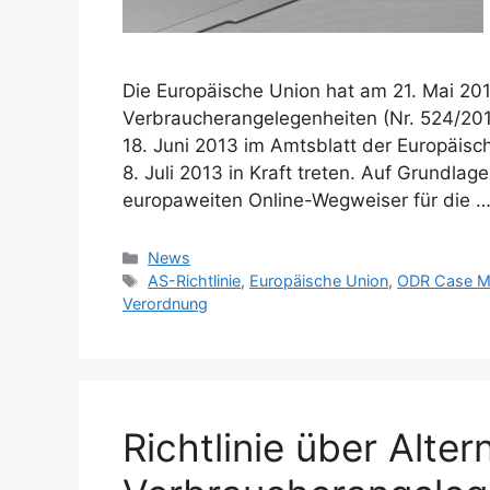
Die Europäische Union hat am 21. Mai 201
Verbraucherangelegenheiten (Nr. 524/201
18. Juni 2013 im Amtsblatt der Europäisch
8. Juli 2013 in Kraft treten. Auf Grundla
europaweiten Online-Wegweiser für die 
Kategorien
News
Schlagwörter
AS-Richtlinie
,
Europäische Union
,
ODR Case M
Verordnung
Richtlinie über Alter