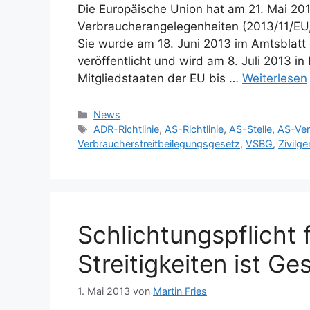
Die Europäische Union hat am 21. Mai 2013 
Verbraucherangelegenheiten (2013/11/EU, 
Sie wurde am 18. Juni 2013 im Amtsblatt
veröffentlicht und wird am 8. Juli 2013 in K
Mitgliedstaaten der EU bis …
Weiterlesen
Kategorien
News
Schlagwörter
ADR-Richtlinie
,
AS-Richtlinie
,
AS-Stelle
,
AS-Ver
Verbraucherstreitbeilegungsgesetz
,
VSBG
,
Zivilge
Schlichtungspflicht 
Streitigkeiten ist Ge
1. Mai 2013
von
Martin Fries