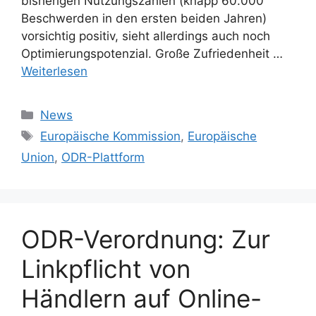
bisherigen Nutzungszahlen (knapp 60.000
Beschwerden in den ersten beiden Jahren)
vorsichtig positiv, sieht allerdings auch noch
Optimierungspotenzial. Große Zufriedenheit …
Weiterlesen
Kategorien
News
Schlagwörter
Europäische Kommission
,
Europäische
Union
,
ODR-Plattform
ODR-Verordnung: Zur
Linkpflicht von
Händlern auf Online-