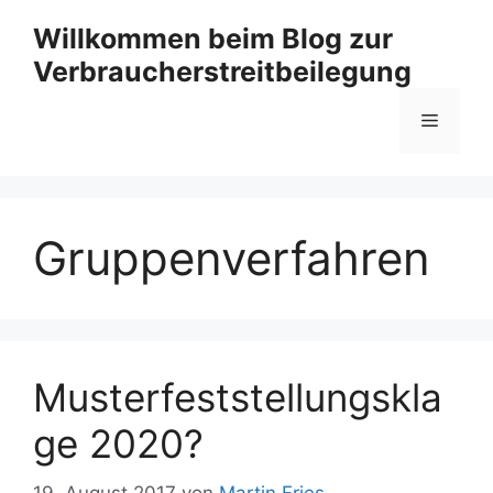
Zum
Willkommen beim Blog zur
Inhalt
Verbraucherstreitbeilegung
springen
Menü
Gruppenverfahren
Musterfeststellungskla
ge 2020?
19. August 2017
von
Martin Fries