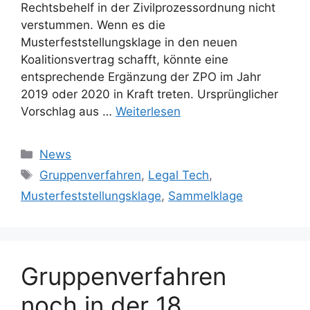
Rechtsbehelf in der Zivilprozessordnung nicht
verstummen. Wenn es die
Musterfeststellungsklage in den neuen
Koalitionsvertrag schafft, könnte eine
entsprechende Ergänzung der ZPO im Jahr
2019 oder 2020 in Kraft treten. Ursprünglicher
Vorschlag aus …
Weiterlesen
Kategorien
News
Schlagwörter
Gruppenverfahren
,
Legal Tech
,
Musterfeststellungsklage
,
Sammelklage
Gruppenverfahren
noch in der 18.