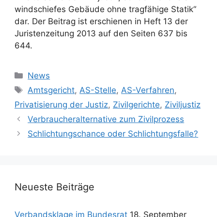
windschiefes Gebäude ohne tragfähige Statik“
dar. Der Beitrag ist erschienen in Heft 13 der
Juristenzeitung 2013 auf den Seiten 637 bis
644.
Kategorien
News
Schlagwörter
Amtsgericht
,
AS-Stelle
,
AS-Verfahren
,
Privatisierung der Justiz
,
Zivilgerichte
,
Ziviljustiz
Verbraucheralternative zum Zivilprozess
Schlichtungschance oder Schlichtungsfalle?
Neueste Beiträge
Verbandsklage im Bundesrat
18. September