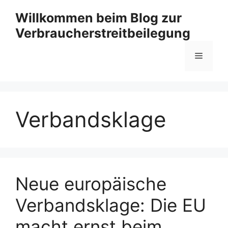
Zum
Willkommen beim Blog zur
Inhalt
Verbraucherstreitbeilegung
springen
Menü
Verbandsklage
Neue europäische
Verbandsklage: Die EU
macht ernst beim