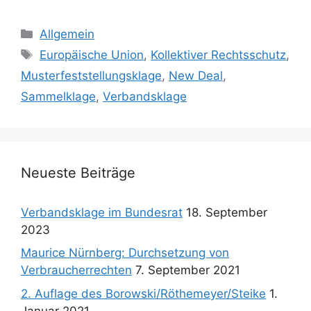
Kategorien
Allgemein
Schlagwörter
Europäische Union
,
Kollektiver Rechtsschutz
,
Musterfeststellungsklage
,
New Deal
,
Sammelklage
,
Verbandsklage
Neueste Beiträge
Verbandsklage im Bundesrat
18. September
2023
Maurice Nürnberg: Durchsetzung von
Verbraucherrechten
7. September 2021
2. Auflage des Borowski/Röthemeyer/Steike
1.
Januar 2021